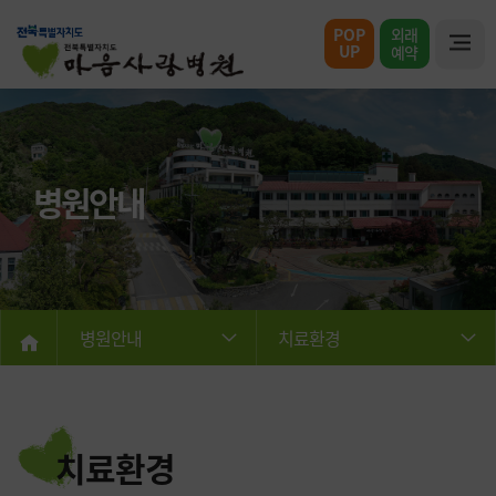
POP
외래
UP
예약
병원안내
병원안내
치료환경
치료환경