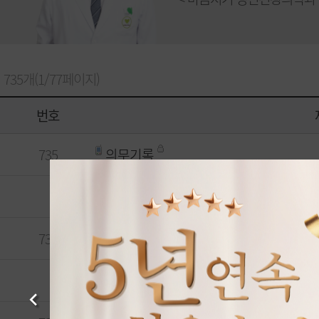
735개(1/77페이지)
번호
735
의무기록
RE: 답변드립니다! ^^
734
병원 퇴원 문의
RE: 답변드립니다! ^^
Previous