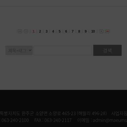
1
2
3
4
5
6
7
8
9
10
특별자치도 완주군 소양면 소양로 465-23 (해월리 496-28)
사업자등록
: 063-240-2100
FAX : 063-240-2117
이메일 : admin@maeumsar