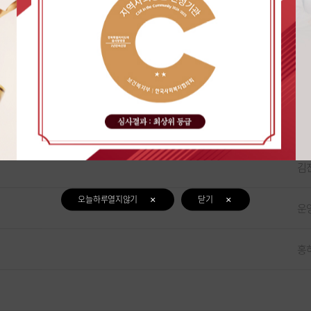
김
운
김
운
김
오늘하루열지않기
닫기
운
홍