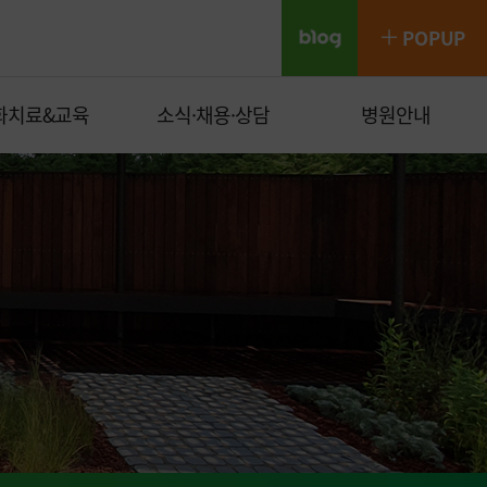
POP
UP
화치료&교육
소식·채용·상담
병원안내