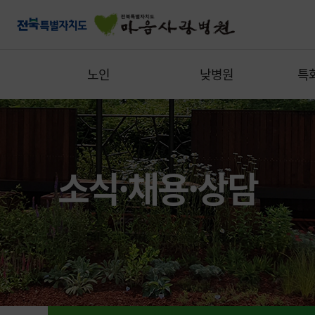
노인
낮병원
특
소식·채용·상담