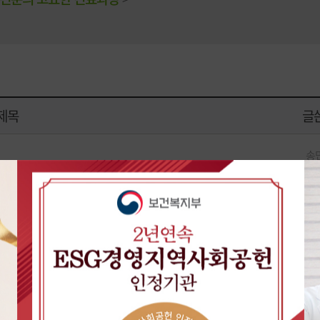
제목
글
송
운
박
운