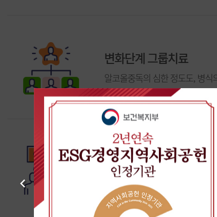
변화단계 그룹치료
알코올중독의 심한 정도도, 병식의
동기강화 집단치료
병동생활 적응을 돕고 권익체계에
Previous