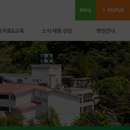
POP
UP
화치료&교육
소식·채용·상담
병원안내