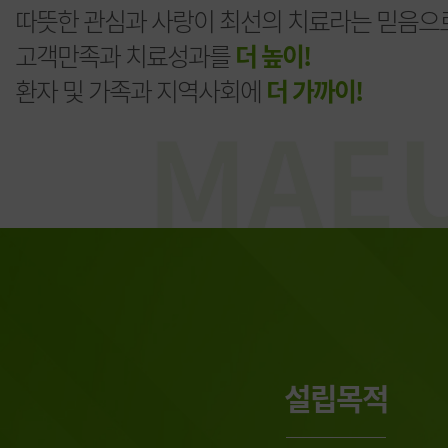
따뜻한 관심과 사랑이 최선의 치료라는 믿음으로
고객만족과 치료성과를
더 높이!
환자 및 가족과 지역사회에
더 가까이!
설립목적