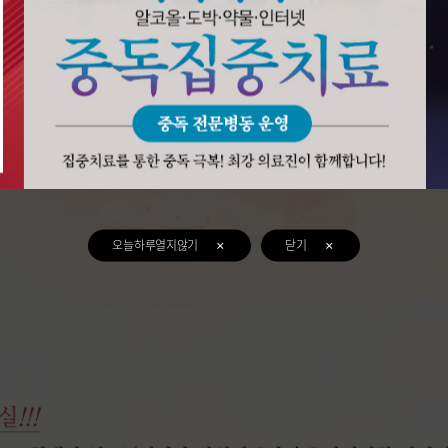
오늘하루열지않기
닫기