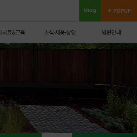
POP
UP
화치료&교육
소식·채용·상담
병원안내