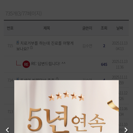
735개(3/77페이지)
번호
제목
글쓴이
조회
날짜
치료거부를 하는데 진료를 어떻게
2025.11.13
715
김수연
2
보나요?
04:13
2025.11.13
RE: 답변드립니다! ^^
645
11:36
2025.11.11
714
동생의 피해망상 중증
김수연
4
08:59
2025.11.12
RE: 답변드립니다! ^^
597
12:26
2025.11.06
713
알코올 입원 문의
최보영
661
16:34
2025.11.10
RE:답변드립니다! ^^
619
09:50
Previous
Next