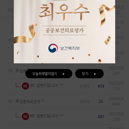
2025.10.29
712
입원할수잇나요
정민용
4
15:22
2025.11.03
RE:답변드립니다! ^^
운영자
634
08:54
2025.10.22
711
질문드립니다.
익명
9
23:07
2025.11.03
RE: 답변드립니다! ^^
운영자
611
08:35
2025.09.28
710
입원
.
15
12:07
오늘하루열지않기
닫기
2025.10.01
RE: 답변드립니다! ^^
운영자
673
17:23
2025.09.18
709
입원치료문의
보호자
11
00:58
2025.09.26
RE: 답변드립니다! ^^
637
13:25
2025.09.17