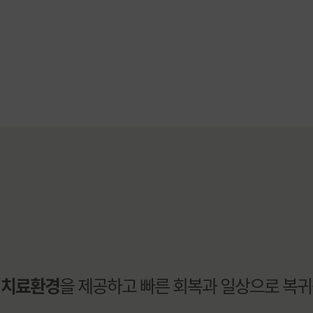
 치료환경
을 제공하고 빠른 회복과 일상으로 복