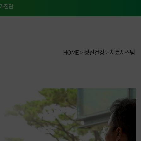
가진단
HOME
>
정신건강
>
치료시스템