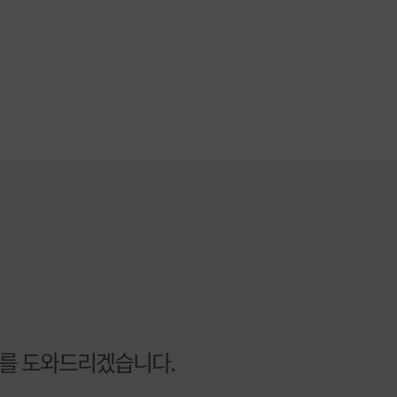
귀를 도와드리겠습니다.