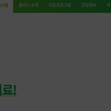
시스템
클리닉 소개
치료프로그램
건강정보
자
료!